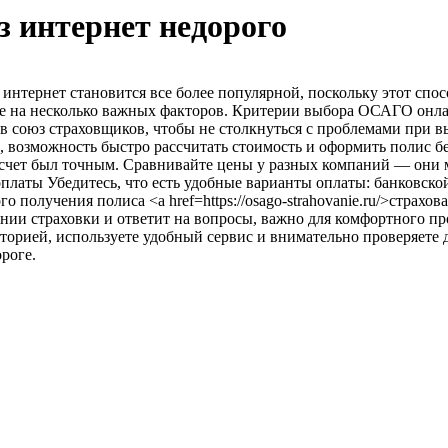
з интернет недорого
ернет становится все более популярной, поскольку этот спосо
ие на несколько важных факторов. Критерии выбора ОСАГО онл
в союз страховщиков, чтобы не столкнуться с проблемами при в
 возможность быстро рассчитать стоимость и оформить полис бе
асчет был точным. Сравнивайте цены у разных компаний — они 
латы Убедитесь, что есть удобные варианты оплаты: банковско
 получения полиса <a href=https://osago-strahovanie.ru/>страх
нии страховки и ответит на вопросы, важно для комфортного 
торией, используете удобный сервис и внимательно проверяете 
роге.