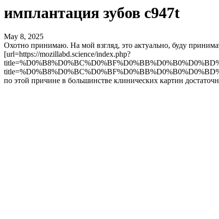
имплантация зубов c947t
May 8, 2025
Охотно принимаю. На мой взгляд, это актуально, буду приним
[url=https://mozillabd.science/index.php?
title=%D0%B8%D0%BC%D0%BF%D0%BB%D0%B0%D0%BD%D1
title=%D0%B8%D0%BC%D0%BF%D0%BB%D0%B0%D0%BD
по этой причине в большинстве клинических картин достаточн